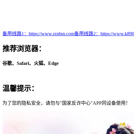
备用线路
1
：
https://www.rznbm.com
备用线路
2
：
https://www.k89
推荐浏览器：
谷歌、Safari、火狐、Edge
温馨提示：
为了您的隐私安全，请勿与"国家反诈中心"APP同设备使用！